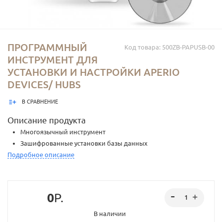
ПРОГРАММНЫЙ
Код товара: 500ZB-PAPUSB-00
ИНСТРУМЕНТ ДЛЯ
УСТАНОВКИ И НАСТРОЙКИ APERIO
DEVICES/ HUBS
В СРАВНЕНИЕ
Описание продукта
Многоязычный инструмент
Зашифрованные установки базы данных
Подробное описание
конфигурацию, обновление прошивки, сопряжение/разрыв
сопряжения, права аварийного открывания, индикацию
мощности сигнала и состояния, настройку RS-485.
В комплекте USB dongle обеспечивает радиосвязь в Aperio®
0
Р.
devices/ hubs
В наличии