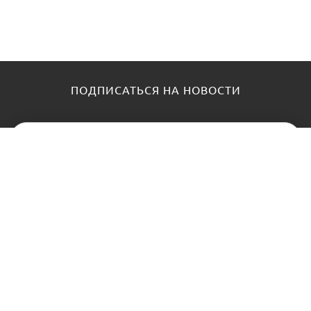
ПОДПИСАТЬСЯ НА НОВОСТИ
КАТАЛОГ
О НАС
Замки
О нас
Цилиндры и ключи
Блог
Фурнитура
Контакты