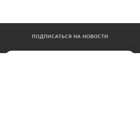
ПОДПИСАТЬСЯ НА НОВОСТИ
КАТАЛОГ
О НАС
Замки
О нас
Цилиндры и ключи
Блог
Фурнитура
Контакты
Доводчики