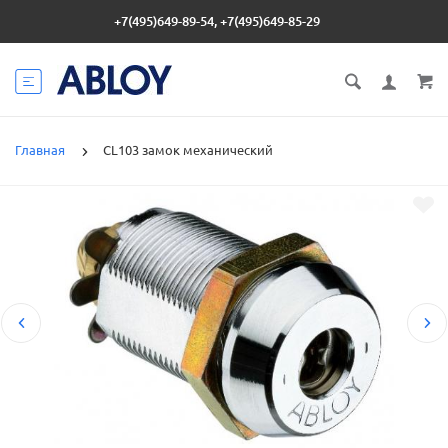
+7(495)649-89-54, +7(495)649-85-29
Главная
CL103 замок механический