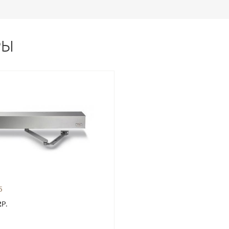
РЫ
5
2
Р.