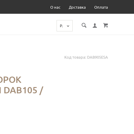
О нас
Доставка
Оплата
Р.
Код товара: DAB905ESA
ОРОК
DAB105 /