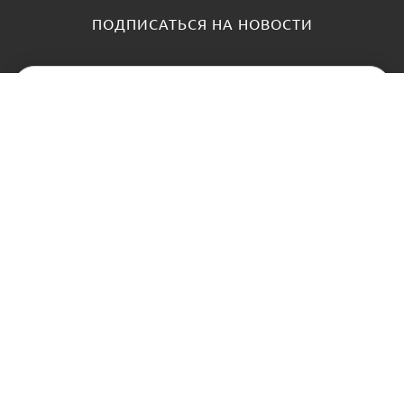
ПОДПИСАТЬСЯ НА НОВОСТИ
КАТАЛОГ
О НАС
Замки
О нас
Цилиндры и ключи
Блог
Фурнитура
Контакты
Доводчики
АНТИПАНИКА
Контроль доступа