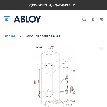
+7(495)649-89-54, +7(495)649-85-29
Главная
Запорная планка EA343