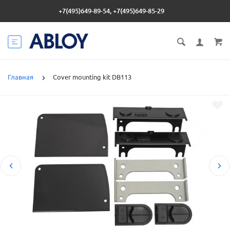
+7(495)649-89-54, +7(495)649-85-29
Главная
Cover mounting kit DB113