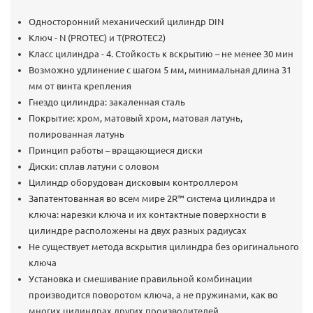
В КОРЗИНУ
Односторонний механический цилиндр DIN
Ключ - N (PROTEC) и T(PROTEC2)
КУПИТЬ В ОДИН КЛИК
Класс цилиндра - 4. Стойкость к вскрытию – не менее 30 мин
Возможно удлинение с шагом 5 мм, минимальная длина 31
мм от винта крепления
Гнездо цилиндра: закаленная сталь
Покрытие: хром, матовый хром, матовая латунь,
полированная латунь
Принцип работы – вращающиеся диски
Диски: сплав латуни с оловом
Цилиндр оборудован дисковым контроллером
Запатентованная во всем мире 2R™ система цилиндра и
ключа: нарезки ключа и их контактные поверхности в
цилиндре расположены на двух разных радиусах
Не существует метода вскрытия цилиндра без оригинального
ключа
Установка и смешивание правильной комбинации
производится поворотом ключа, а не пружинами, как во
многих цилиндрах других производителей.