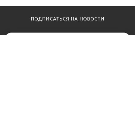
ПОДПИСАТЬСЯ НА НОВОСТИ
КАТАЛОГ
О НАС
Замки
О нас
Цилиндры и ключи
Блог
Фурнитура
Контакты
Доводчики
АНТИПАНИКА