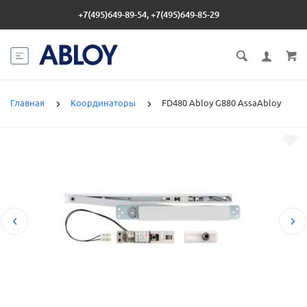
+7(495)649-89-54, +7(495)649-85-29
Главная
Координаторы
FD480 Abloy G880 AssaAbloy