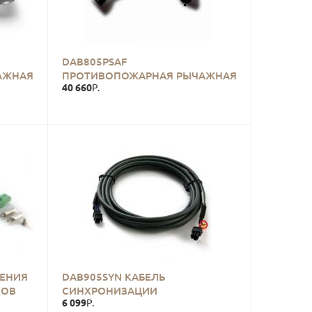
DAB805PSAF
АЖНАЯ
ПРОТИВОПОЖАРНАЯ РЫЧАЖНАЯ
40 660
ТЯГА
Р.
РЕНИЯ
DAB905SYN КАБЕЛЬ
КОВ
СИНХРОНИЗАЦИИ
6 099
Р.