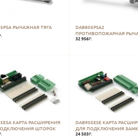
5PSA РЫЧАЖНАЯ ТЯГА
DAB805PSA2
ПРОТИВОПОЖАРНАЯ РЫЧ
Р.
32 956
ТЯГА
Р.
5ESA КАРТА РАСШИРЕНИЯ
DAB905ESE КАРТА РАСШИ
ПОДКЛЮЧЕНИЯ ШТОРОК
ДЛЯ ПОДКЛЮЧЕНИЯ ЗАМ
24 503
ПАСНОСТИ
Р.
Р.