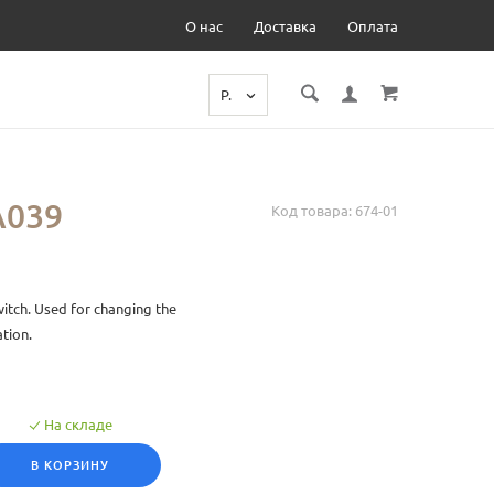
О нас
Доставка
Оплата
Р.
A039
Код товара: 674-01
witch. Used for changing the
ation.
На складе
В КОРЗИНУ