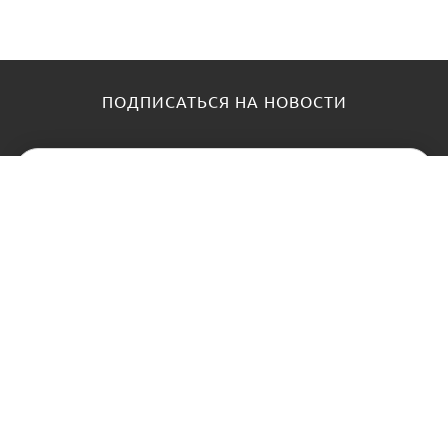
ПОДПИСАТЬСЯ НА НОВОСТИ
КАТАЛОГ
О НАС
Замки
О нас
Цилиндры и ключи
Блог
Фурнитура
Контакты
Доводчики