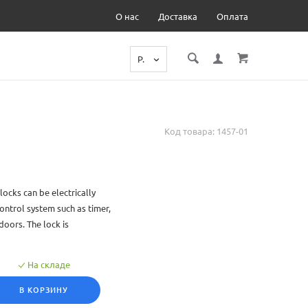
О нас
Доставка
Оплата
Р.
Код товара: 1457-01
locks can be electrically
ontrol system such as timer,
doors. The lock is
roperties, shops and
indication and no control
На складе
В КОРЗИНУ