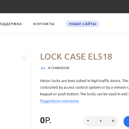
ОДДЕРЖКА
КОНТАКТЫ
НАШИ САЙТЫ
LOCK CASE EL518
В СРАВНЕНИЕ
Motor locks are best suited in high traffic doors. The 
controlled by access control system or by a remote c
keypad or push button. The locks can be used in exit 
recommended to be used in exterior doors in small p
Подробное описание
offices. Can not be used in fire doors. Only bolt out 
box in this model.
0
Р.