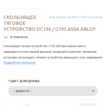
СКОЛЬЗЯЩЕЕ
Код товара: DC194 / G195 Assa Abloy
ТЯГОВОЕ
УСТРОЙСТВО DC194 / G195 ASSA ABLOY
В СРАВНЕНИЕ
Скользящее тяговое устройство. У DC194 монтажные винты
закрываются пластиковой крышкой, входящей в комплект. Внимание,
установка скользящего тягового устройства уменьшает силу закрывания
Подробное описание
доводчика на 2 класса или на 20%. Возможные цвета серебристый,
золотистый, коричневый, черный и белый.
*
ЦВЕТ ДОВОДЧИКА
--- ВЫБЕРИТЕ ---