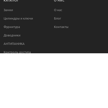
КАТАЛОГ
О НАС
Замки
О нас
Цилиндры и ключи
Блог
Фурнитура
Контакты
Доводчики
АНТИПАНИКА
Контроль доступа
Автоматические двери
МЫ В СЕТИ
Фейсбук
Ютюб
Инстаграм