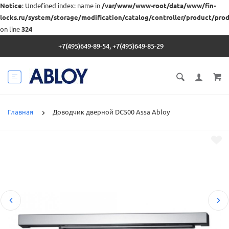
Notice
: Undefined index: name in
/var/www/www-root/data/www/fin-
locks.ru/system/storage/modification/catalog/controller/product/pro
on line
324
+7(495)649-89-54, +7(495)649-85-29
Главная
Доводчик дверной DC500 Assa Abloy