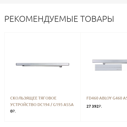
РЕКОМЕНДУЕМЫЕ ТОВАРЫ
СКОЛЬЗЯЩЕЕ ТЯГОВОЕ
FD460 ABLOY G460 
УСТРОЙСТВО DC194 / G195 ASSA
27 392
Р.
ABLOY
0
Р.