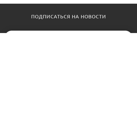
ПОДПИСАТЬСЯ НА НОВОСТИ
КАТАЛОГ
О НАС
Замки
О нас
Цилиндры и ключи
Блог
Фурнитура
Контакты
Доводчики
АНТИПАНИКА