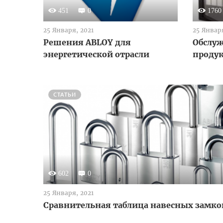
451
0
1760
25 Января, 2021
25 Января
Решения ABLOY для
Обслу
энергетической отрасли
проду
СТАТЬИ
602
0
25 Января, 2021
Сравнительная таблица навесных замко