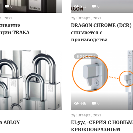
0
511
0
, 2021
25 Января, 2021
живание
DRAGON CHROME (DCR)
кции TRAKA
снимается с
производства
НОВОСТИ
446
0
25 Января, 2021
в ABLOY
EL574-СЕРИЯ С НОВЫМ
КРЮКООБРАЗНЫМ