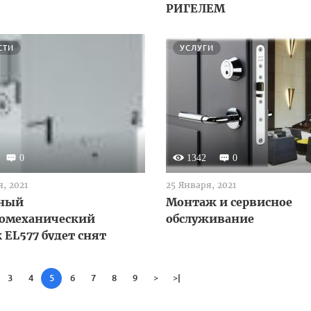
РИГЕЛЕМ
СТИ
УСЛУГИ
0
1342
0
, 2021
25 Января, 2021
ный
Монтаж и сервисное
ромеханический
обслуживание
 EL577 будет снят
зводства в конце
я 2017 года
3
4
5
6
7
8
9
>
>|