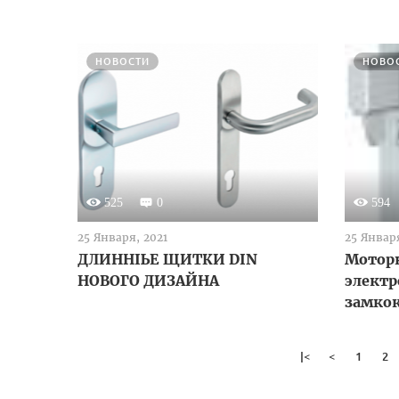
НОВОСТИ
НОВО
525
0
594
25 Января, 2021
25 Января
ДЛИННЫЕ ЩИТКИ DIN
Мотор
НОВОГО ДИЗАЙНА
элект
замкок
с прои
декабр
|<
<
1
2