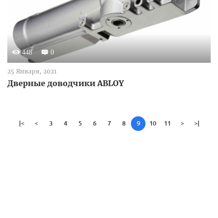
448
0
25 Января, 2021
Дверные доводчики ABLOY
|<
<
3
4
5
6
7
8
9
10
11
>
>|