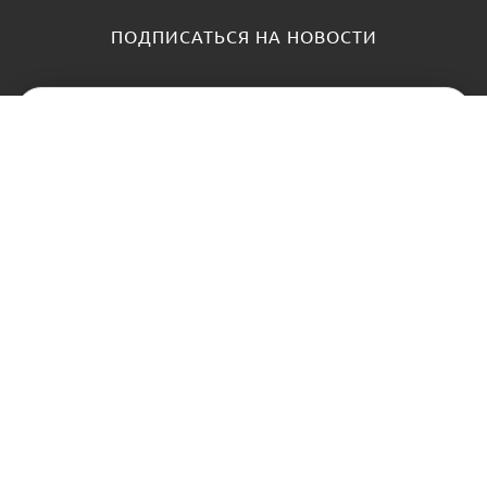
ПОДПИСАТЬСЯ НА НОВОСТИ
КАТАЛОГ
О НАС
Замки
О нас
Цилиндры и ключи
Блог
Фурнитура
Контакты
Доводчики
АНТИПАНИКА
Контроль доступа