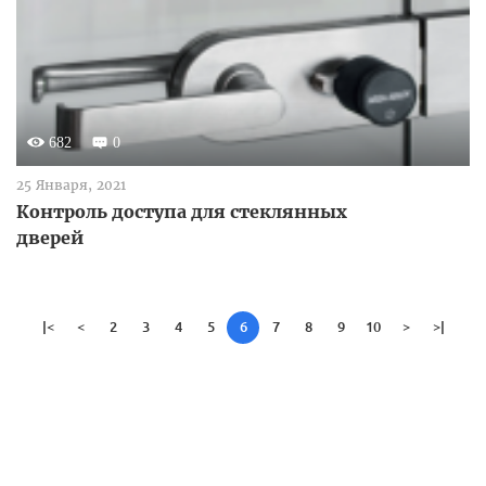
682
0
25 Января, 2021
Контроль доступа для стеклянных
дверей
|<
<
2
3
4
5
6
7
8
9
10
>
>|