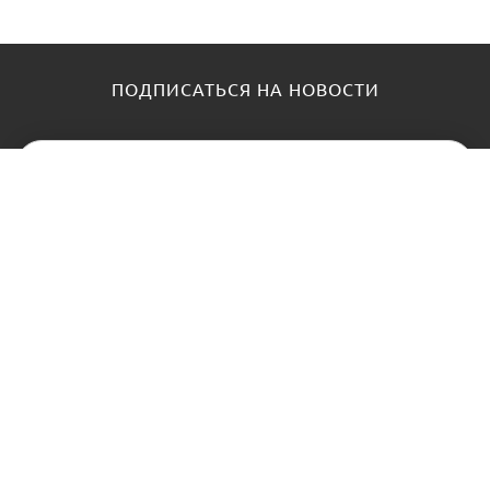
ПОДПИСАТЬСЯ НА НОВОСТИ
КАТАЛОГ
О НАС
Замки
О нас
Цилиндры и ключи
Блог
Фурнитура
Контакты
Доводчики
АНТИПАНИКА